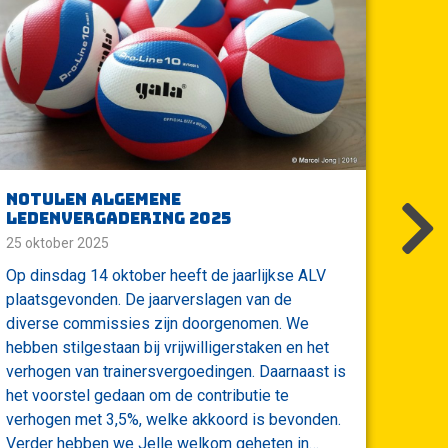
Notulen algemene
Kra
ledenvergadering 2025
15 okt
25 oktober 2025
Zater
Op dinsdag 14 oktober heeft de jaarlijkse ALV
helema
plaatsgevonden. De jaarverslagen van de
samen
diverse commissies zijn doorgenomen. We
organ
hebben stilgestaan bij vrijwilligerstaken en het
Krach
verhogen van trainersvergoedingen. Daarnaast is
Schol
het voorstel gedaan om de contributie te
kinde
verhogen met 3,5%, welke akkoord is bevonden.
omstr
Verder hebben we Jelle welkom geheten in…