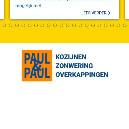
mogelijk met…
LEES VERDER
1
2
3
4
5
6
7
8
9
10
11
12
13
14
15
16
1