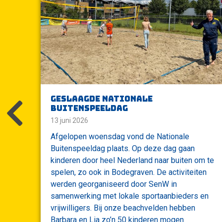
Geslaagde nationale
buitenspeeldag
13 juni 2026
htbron
Afgelopen woensdag vond de Nationale
Buitenspeeldag plaats. Op deze dag gaan
nderen
kinderen door heel Nederland naar buiten om te
maken
spelen, zo ook in Bodegraven. De activiteiten
dt
werden georganiseerd door SenW in
:00
samenwerking met lokale sportaanbieders en
).We
vrijwilligers. Bij onze beachvelden hebben
s,
Barbara en Lia zo’n 50 kinderen mogen