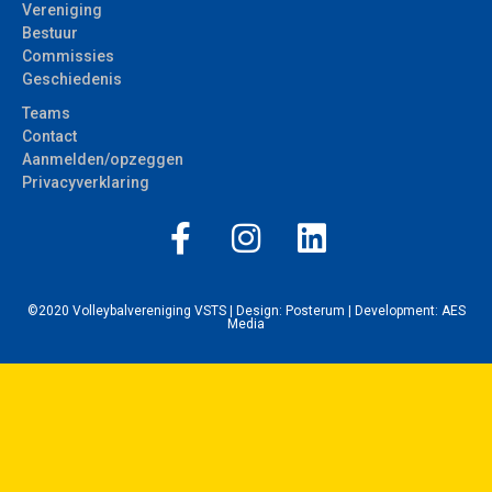
Vereniging
Bestuur
Commissies
Geschiedenis
Teams
Contact
Aanmelden/opzeggen
Privacyverklaring
©2020 Volleybalvereniging VSTS | Design:
Posterum
| Development:
AES
Media