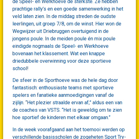
de Speel- en Werkhoeve de sterkste. Ze hebben
prachtige rally’s en een goede samenwerking in het
veld laten zien. In de middag streden de oudste
leerlingen, uit groep 7/8, om de winst. Hier won de
Wegwijzer uit Driebruggen overtuigend in de
jongens poule. In de meiden poule én mix poule
eindigde nogmaals de Speel- en Werkhoeve
bovenaan het klassement. Wat een knappe
driedubbele overwinning voor deze sportieve
school!
De sfeer in de Sporthoeve was de hele dag door
fantastisch: enthousiaste teams met sportieve
spelers en fanatieke aanmoedigingen vanaf de
zijlijn. “Het plezier straalde ervan af,” aldus een van
de coaches van VSTS. “Het is geweldig om te zien
hoe sportief de kinderen met elkaar omgaan.”
In de week voorafgaand aan het toernooi werden op
verschillende basisscholen de zogeheten Sport Try-