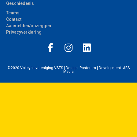
Geschiedenis
Teams
Contact
Aanmelden/opzeggen
Privacyverklaring
©2020 Volleybalvereniging VSTS | Design:
Posterum
| Development:
AES
Media