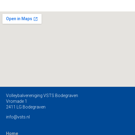
Volleybalvereniging VSTS Bodegraven
Vromade 1
2411 LG Bodegraven
info@vsts.nl
Home