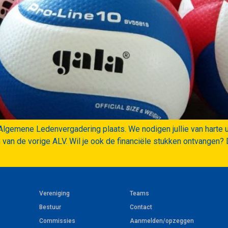
lgemene Ledenvergadering plaats. We nodigen jullie van harte ui
en van de vorige ALV. Wil je ook de financiële stukken ontvangen?
Vereniging
Teams
Bestuur
Contact
Commissies
Aanmelden/opzeggen