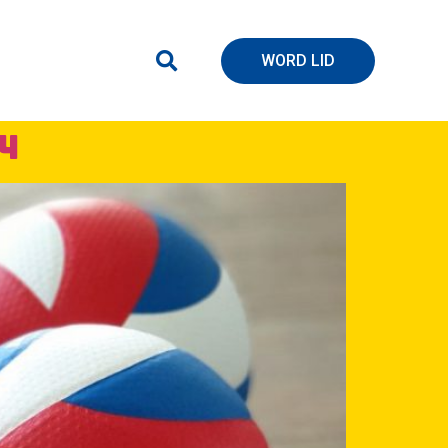
WORD LID
4