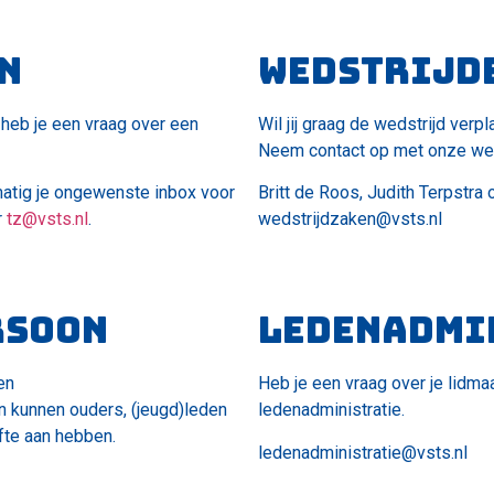
n
Wedstrijd
 heb je een vraag over een
Wil jij graag de wedstrijd verp
Neem contact op met onze weds
matig je ongewenste inbox voor
Britt de Roos, Judith Terpstra
r
tz@vsts.nl
.
wedstrijdzaken@vsts.nl
rsoon
Ledenadmi
en
Heb je een vraag over je lid
n kunnen ouders, (jeugd)leden
ledenadministratie.
fte aan hebben.
ledenadministratie@vsts.nl