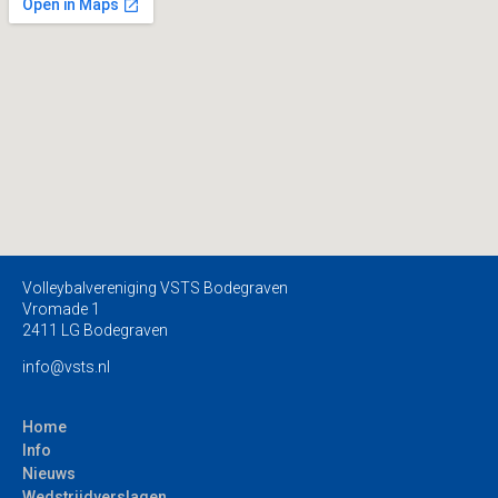
Volleybalvereniging VSTS Bodegraven
Vromade 1
2411 LG Bodegraven
info@vsts.nl
Home
Info
Nieuws
Wedstrijdverslagen