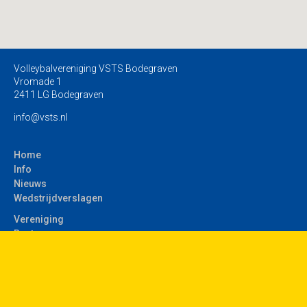
Volleybalvereniging VSTS Bodegraven
Vromade 1
2411 LG Bodegraven
info@vsts.nl
Home
Info
Nieuws
Wedstrijdverslagen
Vereniging
Bestuur
Commissies
Geschiedenis
Teams
Contact