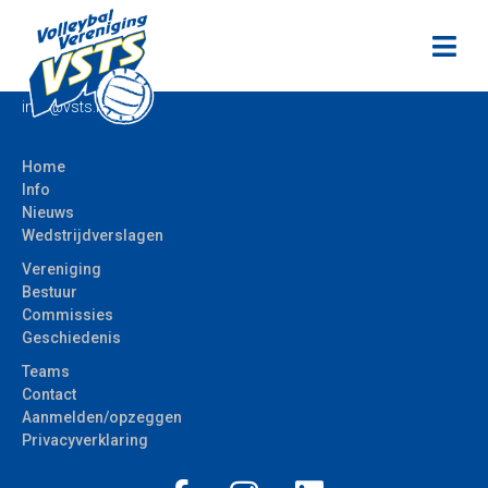
Volleybalvereniging VSTS Bodegraven
Vromade 1
2411 LG Bodegraven
info@vsts.nl
Home
Info
Nieuws
Wedstrijdverslagen
Vereniging
Bestuur
Commissies
Geschiedenis
Teams
Contact
Aanmelden/opzeggen
Privacyverklaring