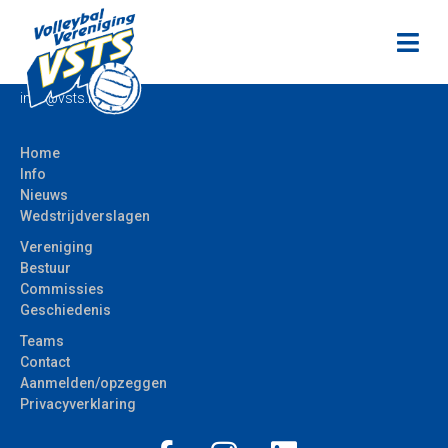
Volleybalvereniging VSTS Bodegraven
Vromade 1
2411 LG Bodegraven
info@vsts.nl
Home
Info
Nieuws
Wedstrijdverslagen
Vereniging
Bestuur
Commissies
Geschiedenis
Teams
Contact
Aanmelden/opzeggen
Privacyverklaring